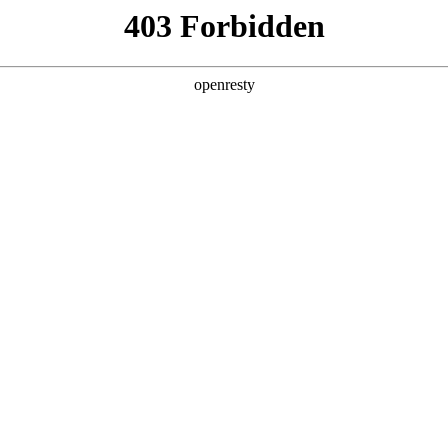
牌天地
新零售业务
6mg人生就是博汽车秉承每天进步一点点的企业精神
坚持为每一位客户提供优质的产品和周到的服务
全新一代 瑞虎9
瑞虎9X