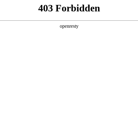
牌天地
冠军 豪华版
290T 舒适版
29
00
119,900
1
0×1745
4745×1860×1745
4745×
0
2710
座
5/7座
93-1930（7座）
889-1930（5座）；193-1930（7座）
889-1930（5座
全新一代 瑞虎9
瑞虎9X